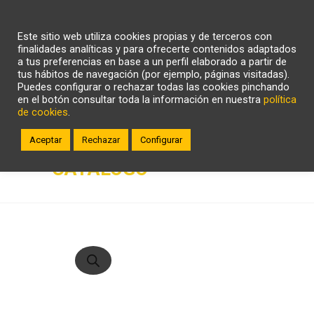
CARRITO
WHATSAPP
LLÁMANOS
Este sitio web utiliza cookies propias y de terceros con
ZONA CLIENTE
finalidades analíticas y para ofrecerte contenidos adaptados
a tus preferencias en base a un perfil elaborado a partir de
tus hábitos de navegación (por ejemplo, páginas visitadas).
Puedes configurar o rechazar todas las cookies pinchando
en el botón consultar toda la información en nuestra
política
de cookies
.
Aceptar
Rechazar
Configurar
CATÁLOGO
Búsqueda
de
productos