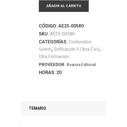
AÑADIR AL CARRITO
de
fontanería
quantity
CÓDIGO:
AE25-00580
SKU:
AE25-00580
CATEGORÍAS:
Contenidos
Scorm
,
Edificación Y Obra Civil
,
Otra Formación
PROVEEDOR:
Avanza Editorial
HORAS:
20
TEMARIO