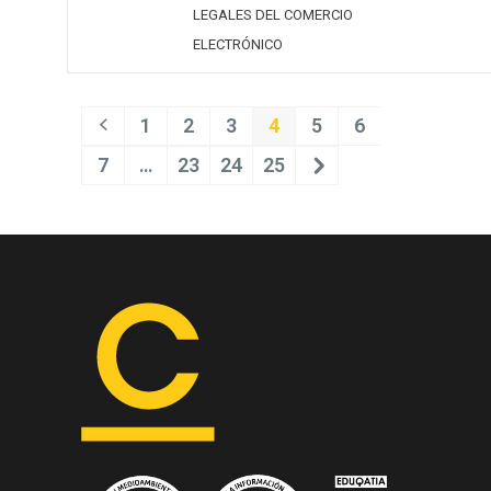
LEGALES DEL COMERCIO
ELECTRÓNICO
1
2
3
4
5
6
7
…
23
24
25