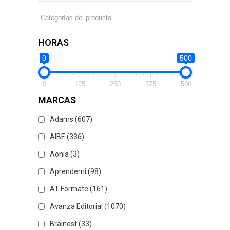
HORAS
0
500
0
125
250
375
500
MARCAS
Adams
(607)
AIBE
(336)
Aonia
(3)
Aprendemi
(98)
AT Formate
(161)
Avanza Editorial
(1070)
Brainest
(33)