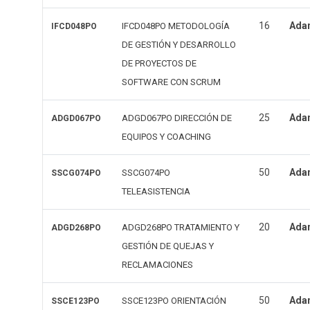
16
Ada
IFCD048PO METODOLOGÍA
IFCD048PO
DE GESTIÓN Y DESARROLLO
DE PROYECTOS DE
SOFTWARE CON SCRUM
25
Ada
ADGD067PO DIRECCIÓN DE
ADGD067PO
EQUIPOS Y COACHING
50
Ada
SSCG074PO
SSCG074PO
TELEASISTENCIA
20
Ada
ADGD268PO TRATAMIENTO Y
ADGD268PO
GESTIÓN DE QUEJAS Y
RECLAMACIONES
50
Ada
SSCE123PO ORIENTACIÓN
SSCE123PO