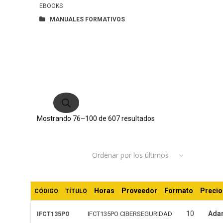
EBOOKS
MANUALES FORMATIVOS
Búsqueda
de
productos
Ordenado
Mostrando 76–100 de 607 resultados
por
Ordenar por los últimos
los
últimos
Horas
Proveedor
Formato
Precio
CÓDIGO
TÍTULO
10
Ada
IFCT135PO CIBERSEGURIDAD
IFCT135PO