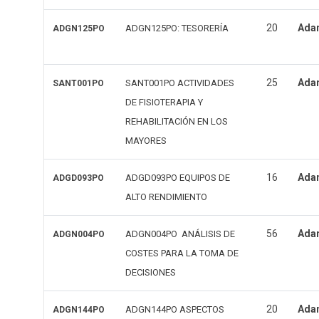
20
Ada
ADGN125PO: TESORERÍA
ADGN125PO
25
Ada
SANT001PO ACTIVIDADES
SANT001PO
DE FISIOTERAPIA Y
REHABILITACIÓN EN LOS
MAYORES
16
Ada
ADGD093PO EQUIPOS DE
ADGD093PO
ALTO RENDIMIENTO
56
Ada
ADGN004PO ANÁLISIS DE
ADGN004PO
COSTES PARA LA TOMA DE
DECISIONES
20
Ada
ADGN144PO ASPECTOS
ADGN144PO