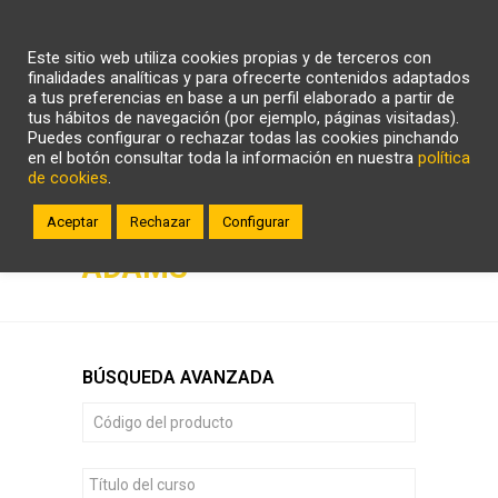
CARRITO
WHATSAPP
LLÁMANOS
Este sitio web utiliza cookies propias y de terceros con
ZONA CLIENTE
finalidades analíticas y para ofrecerte contenidos adaptados
a tus preferencias en base a un perfil elaborado a partir de
tus hábitos de navegación (por ejemplo, páginas visitadas).
Puedes configurar o rechazar todas las cookies pinchando
en el botón consultar toda la información en nuestra
política
de cookies
.
Aceptar
Rechazar
Configurar
ADAMS
BÚSQUEDA AVANZADA