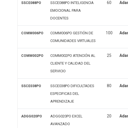
60
Ada
SSCE088PO INTELIGENCIA
SSCE088PO
EMOCIONAL PARA
DOCENTES
100
Ada
COMM006PO GESTIÓN DE
COMM006PO
COMUNIDADES VIRTUALES
25
Ada
COMM002PO ATENCIÓN AL
COMM002PO
CLIENTE Y CALIDAD DEL
SERVICIO
80
Ada
SSCE038PO DIFICULTADES
SSCE038PO
ESPECIFICAS DEL
APRENDIZAJE
20
Ada
ADGG020PO EXCEL
ADGG020PO
AVANZADO