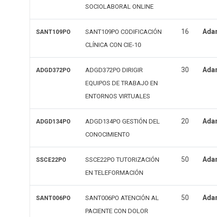
SOCIOLABORAL ONLINE
16
Ada
SANT109PO CODIFICACIÓN
SANT109PO
CLÍNICA CON CIE-10
30
Ada
ADGD372PO DIRIGIR
ADGD372PO
EQUIPOS DE TRABAJO EN
ENTORNOS VIRTUALES
20
Ada
ADGD134PO GESTIÓN DEL
ADGD134PO
CONOCIMIENTO
50
Ada
SSCE22PO TUTORIZACIÓN
SSCE22PO
EN TELEFORMACIÓN
50
Ada
SANT006PO ATENCIÓN AL
SANT006PO
PACIENTE CON DOLOR