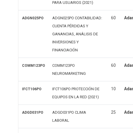
PARA USUARIOS (2021)
60
Ada
ADGN025PO CONTABILIDAD:
ADGN025PO
CUENTA PÉRDIDAS Y
GANANCIAS, ANÁLISIS DE
INVERSIONES Y
FINANCIACIÓN
60
Ada
COMM123PO
COMM123PO
NEUROMARKETING
10
Ada
IFCT106PO PROTECCIÓN DE
IFCT106PO
EQUIPOS EN LA RED (2021)
25
Ada
ADGD031PO CLIMA
ADGD031PO
LABORAL