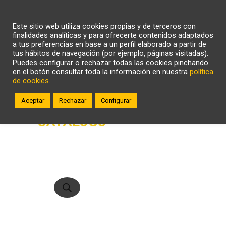
CARRITO
WHATSAPP
LLÁMANOS
Este sitio web utiliza cookies propias y de terceros con
ZONA CLIENTE
finalidades analíticas y para ofrecerte contenidos adaptados
a tus preferencias en base a un perfil elaborado a partir de
tus hábitos de navegación (por ejemplo, páginas visitadas).
Puedes configurar o rechazar todas las cookies pinchando
en el botón consultar toda la información en nuestra
política
de cookies
.
Aceptar
Rechazar
Configurar
CATÁLOGO
Búsqueda
de
productos