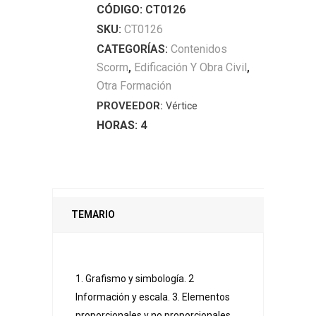
CÓDIGO:
CT0126
quantity
SKU:
CT0126
CATEGORÍAS:
Contenidos
Scorm
,
Edificación Y Obra Civil
,
Otra Formación
PROVEEDOR:
Vértice
HORAS:
4
TEMARIO
1. Grafismo y simbología. 2
Información y escala. 3. Elementos
proporcionales y no proporcionales