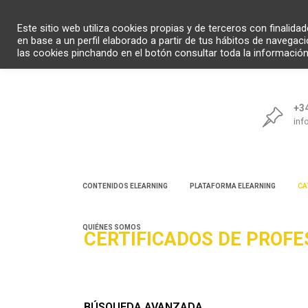
Este sitio web utiliza cookies propias y de terceros con finalid
en base a un perfil elaborado a partir de tus hábitos de navegac
las cookies pinchando en el botón consultar toda la informació
+34
inf
CONTENIDOS ELEARNING
PLATAFORMA ELEARNING
CA
QUIÉNES SOMOS
CERTIFICADOS DE PROFE
Bú
BÚSQUEDA AVANZADA