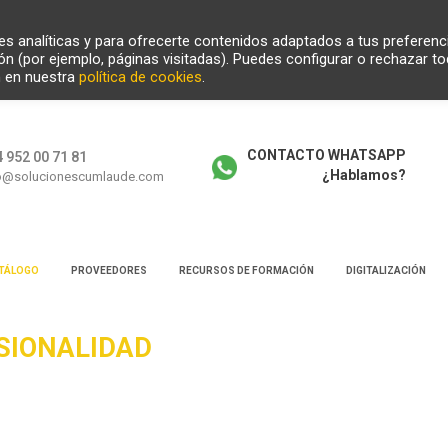
ades analíticas y para ofrecerte contenidos adaptados a tus preferenc
ión (por ejemplo, páginas visitadas). Puedes configurar o rechazar t
n en nuestra
política de cookies
.
CONTACTO WHATSAPP
 952 00 71 81
¿Hablamos?
o@solucionescumlaude.com
TÁLOGO
PROVEEDORES
RECURSOS DE FORMACIÓN
DIGITALIZACIÓN
SIONALIDAD
squeda