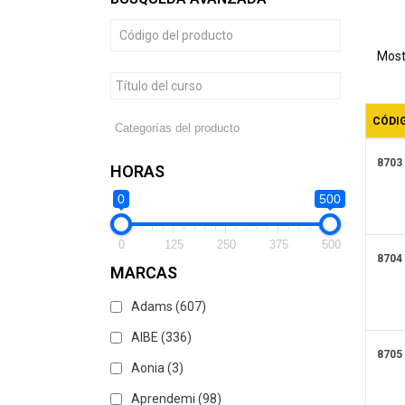
de
pro
Most
CÓDI
8703
HORAS
0
500
0
125
250
375
500
8704
MARCAS
Adams
(607)
AIBE
(336)
8705
Aonia
(3)
Aprendemi
(98)