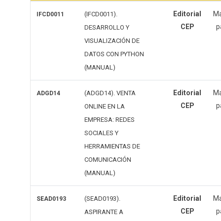
Editorial
Ma
(IFCD0011).
IFCD0011
CEP
p
DESARROLLO Y
VISUALIZACIÓN DE
DATOS CON PYTHON
(MANUAL)
Editorial
Ma
(ADGD14). VENTA
ADGD14
CEP
p
ONLINE EN LA
EMPRESA: REDES
SOCIALES Y
HERRAMIENTAS DE
COMUNICACIÓN
(MANUAL)
Editorial
Ma
(SEAD0193).
SEAD0193
CEP
p
ASPIRANTE A