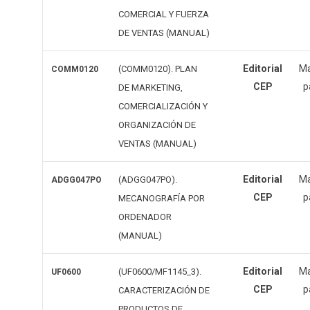
COMERCIAL Y FUERZA
DE VENTAS (MANUAL)
Editorial
Ma
(COMM0120). PLAN
COMM0120
CEP
p
DE MARKETING,
COMERCIALIZACIÓN Y
ORGANIZACIÓN DE
VENTAS (MANUAL)
Editorial
Ma
(ADGG047PO).
ADGG047PO
CEP
p
MECANOGRAFÍA POR
ORDENADOR
(MANUAL)
Editorial
Ma
(UF0600/MF1145_3).
UF0600
CEP
p
CARACTERIZACIÓN DE
PRODUCTOS DE