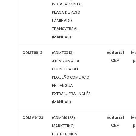
INSTALACIÓN DE
PLACA DE YESO
LAMINADO.
TRANSVERSAL
(MANUAL)
Editorial
Ma
(COMT0013).
COMT0013
CEP
p
ATENCIÓN A LA
CLIENTELA DEL
PEQUEÑO COMERCIO
EN LENGUA
EXTRANJERA, INGLÉS
(MANUAL)
Editorial
Ma
(COMM0123).
COMM0123
CEP
p
MARKETING,
DISTRIBUCIÓN