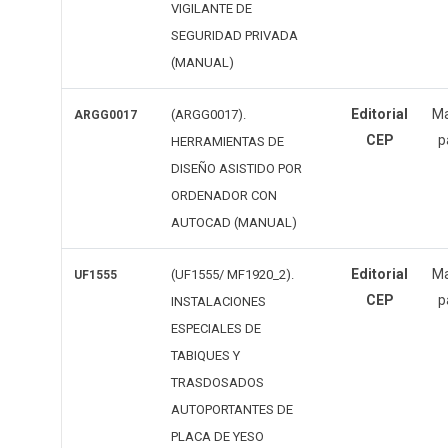
VIGILANTE DE
SEGURIDAD PRIVADA
(MANUAL)
Editorial
Ma
(ARGG0017).
ARGG0017
CEP
p
HERRAMIENTAS DE
DISEÑO ASISTIDO POR
ORDENADOR CON
AUTOCAD (MANUAL)
Editorial
Ma
(UF1555/ MF1920_2).
UF1555
CEP
p
INSTALACIONES
ESPECIALES DE
TABIQUES Y
TRASDOSADOS
AUTOPORTANTES DE
PLACA DE YESO