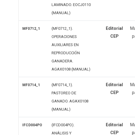
LAMINADO. EOCJ0110
(MANUAL)
Editorial
Ma
(MF0712_1).
MF0712_1
CEP
p
OPERACIONES
AUXILIARES EN
REPRODUCCIÓN
GANADERA.
AGAX0108 (MANUAL)
Editorial
Ma
(MF0714_1).
MF0714_1
CEP
p
PASTOREO DE
GANADO. AGAX0108
(MANUAL)
Editorial
Ma
(IFCD004PO).
IFCD004PO
CEP
p
ANÁLISIS Y