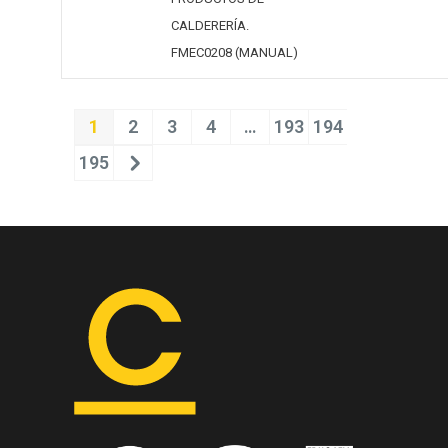
CALDERERÍA.
FMEC0208 (MANUAL)
1
2
3
4
…
193
194
195