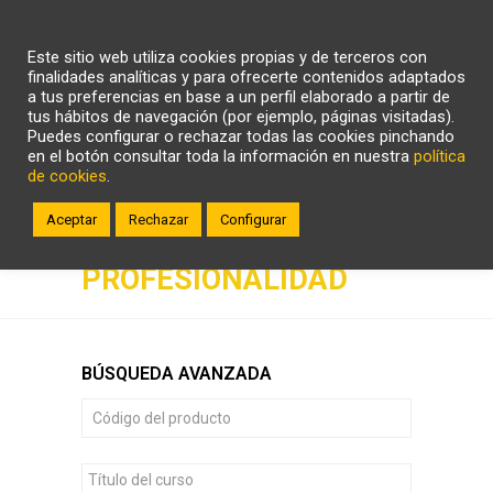
CARRITO
WHATSAPP
LLÁMANOS
Este sitio web utiliza cookies propias y de terceros con
ZONA CLIENTE
finalidades analíticas y para ofrecerte contenidos adaptados
a tus preferencias en base a un perfil elaborado a partir de
tus hábitos de navegación (por ejemplo, páginas visitadas).
Puedes configurar o rechazar todas las cookies pinchando
en el botón consultar toda la información en nuestra
política
de cookies
.
Aceptar
Rechazar
Configurar
CERTIFICADOS DE
PROFESIONALIDAD
BÚSQUEDA AVANZADA