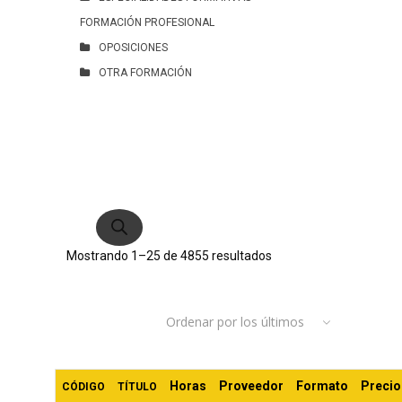
FORMACIÓN PROFESIONAL
OPOSICIONES
OTRA FORMACIÓN
Búsqueda
de
productos
Ordenado
Mostrando 1–25 de 4855 resultados
por
Ordenar por los últimos
los
últimos
Horas
Proveedor
Formato
Precio
CÓDIGO
TÍTULO