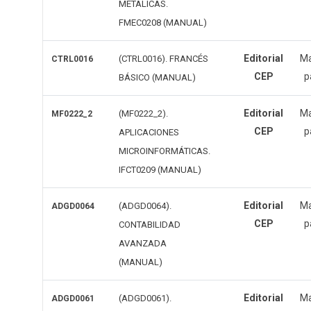
METÁLICAS.
FMEC0208 (MANUAL)
Editorial
Ma
(CTRL0016). FRANCÉS
CTRL0016
CEP
p
BÁSICO (MANUAL)
Editorial
Ma
(MF0222_2).
MF0222_2
CEP
p
APLICACIONES
MICROINFORMÁTICAS.
IFCT0209 (MANUAL)
Editorial
Ma
(ADGD0064).
ADGD0064
CEP
p
CONTABILIDAD
AVANZADA
(MANUAL)
Editorial
Ma
(ADGD0061).
ADGD0061