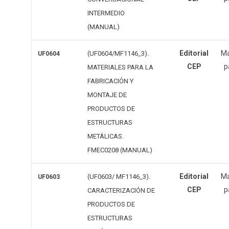
INTERMEDIO
(MANUAL)
Editorial
Ma
(UF0604/MF1146_3).
UF0604
CEP
p
MATERIALES PARA LA
FABRICACIÓN Y
MONTAJE DE
PRODUCTOS DE
ESTRUCTURAS
METÁLICAS.
FMEC0208 (MANUAL)
Editorial
Ma
(UF0603/ MF1146_3).
UF0603
CEP
p
CARACTERIZACIÓN DE
PRODUCTOS DE
ESTRUCTURAS