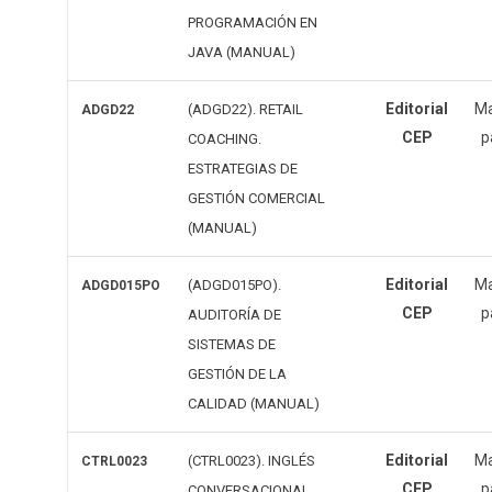
PROGRAMACIÓN EN
JAVA (MANUAL)
Editorial
Ma
(ADGD22). RETAIL
ADGD22
CEP
p
COACHING.
ESTRATEGIAS DE
GESTIÓN COMERCIAL
(MANUAL)
Editorial
Ma
(ADGD015PO).
ADGD015PO
CEP
p
AUDITORÍA DE
SISTEMAS DE
GESTIÓN DE LA
CALIDAD (MANUAL)
Editorial
Ma
(CTRL0023). INGLÉS
CTRL0023
CEP
p
CONVERSACIONAL