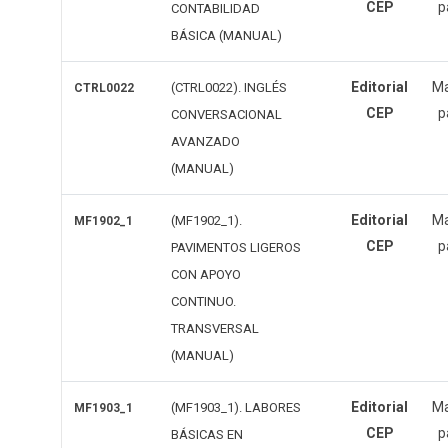
CEP
p
CONTABILIDAD
BÁSICA (MANUAL)
Editorial
Ma
(CTRL0022). INGLÉS
CTRL0022
CEP
p
CONVERSACIONAL
AVANZADO
(MANUAL)
Editorial
Ma
(MF1902_1).
MF1902_1
CEP
p
PAVIMENTOS LIGEROS
CON APOYO
CONTINUO.
TRANSVERSAL
(MANUAL)
Editorial
Ma
(MF1903_1). LABORES
MF1903_1
CEP
p
BÁSICAS EN