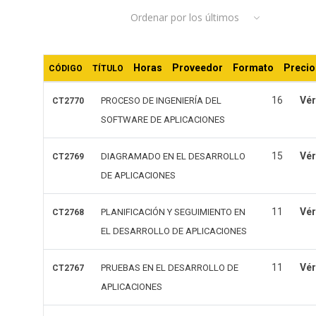
Ordenar por los últimos
los
últimos
Horas
Proveedor
Formato
Precio
CÓDIGO
TÍTULO
16
Vér
PROCESO DE INGENIERÍA DEL
CT2770
SOFTWARE DE APLICACIONES
15
Vér
DIAGRAMADO EN EL DESARROLLO
CT2769
DE APLICACIONES
11
Vér
PLANIFICACIÓN Y SEGUIMIENTO EN
CT2768
EL DESARROLLO DE APLICACIONES
11
Vér
PRUEBAS EN EL DESARROLLO DE
CT2767
APLICACIONES