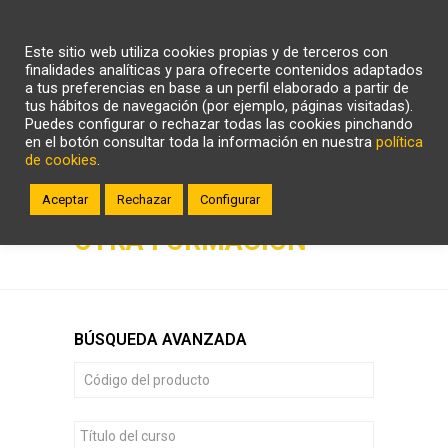
CARRITO
WHATSAPP
LLÁMANOS
Este sitio web utiliza cookies propias y de terceros con
ZONA CLIENTE
finalidades analíticas y para ofrecerte contenidos adaptados
a tus preferencias en base a un perfil elaborado a partir de
tus hábitos de navegación (por ejemplo, páginas visitadas).
Puedes configurar o rechazar todas las cookies pinchando
en el botón consultar toda la información en nuestra
política
de cookies
.
Aceptar
Rechazar
Configurar
OTRA FORMACIÓN
BÚSQUEDA AVANZADA