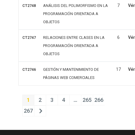
7
Vér
ANÁLISIS DEL POLIMORFISMO EN LA
CT2748
PROGRAMACIÓN ORIENTADA A
OBJETOS
6
Vér
RELACIONES ENTRE CLASES EN LA
CT2747
PROGRAMACIÓN ORIENTADA A
OBJETOS
17
Vér
GESTIÓN Y MANTENIMIENTO DE
CT2746
PÁGINAS WEB COMERCIALES
1
2
3
4
…
265
266
267