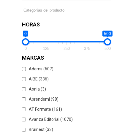
HORAS
0
500
0
125
250
375
500
MARCAS
Adams
(607)
AIBE
(336)
Aonia
(3)
Aprendemi
(98)
AT Formate
(161)
Avanza Editorial
(1070)
Brainest
(33)