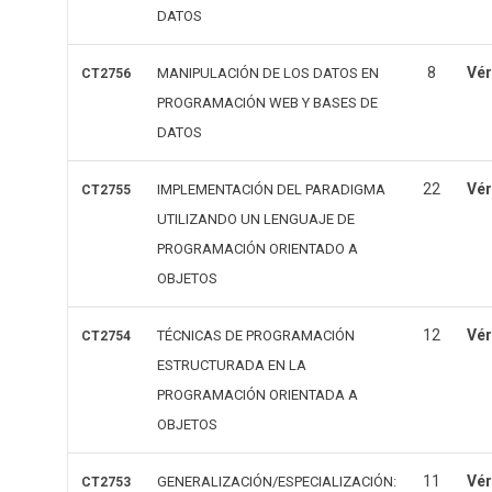
DATOS
8
Vér
MANIPULACIÓN DE LOS DATOS EN
CT2756
PROGRAMACIÓN WEB Y BASES DE
DATOS
22
Vér
IMPLEMENTACIÓN DEL PARADIGMA
CT2755
UTILIZANDO UN LENGUAJE DE
PROGRAMACIÓN ORIENTADO A
OBJETOS
12
Vér
TÉCNICAS DE PROGRAMACIÓN
CT2754
ESTRUCTURADA EN LA
PROGRAMACIÓN ORIENTADA A
OBJETOS
11
Vér
GENERALIZACIÓN/ESPECIALIZACIÓN:
CT2753