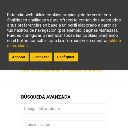
CARRITO
WHATSAPP
LLÁMANOS
Este sitio web utiliza cookies propias y de terceros con
ZONA CLIENTE
finalidades analíticas y para ofrecerte contenidos adaptados
a tus preferencias en base a un perfil elaborado a partir de
tus hábitos de navegación (por ejemplo, páginas visitadas).
Puedes configurar o rechazar todas las cookies pinchando
en el botón consultar toda la información en nuestra
política
de cookies
.
Aceptar
Rechazar
Configurar
RECURSOS HUMANOS
BÚSQUEDA AVANZADA