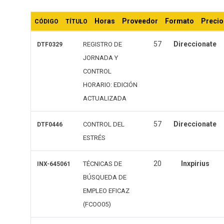
últimos
Horas
Proveedor
Formato
Precio
CÓDIGO
TÍTULO
57
Direccionate
REGISTRO DE
DTF0329
JORNADA Y
CONTROL
HORARIO: EDICIÓN
ACTUALIZADA
57
Direccionate
CONTROL DEL
DTF0446
ESTRÉS
20
Inxpirius
TÉCNICAS DE
INX-645061
BÚSQUEDA DE
EMPLEO EFICAZ
(FCOO05)