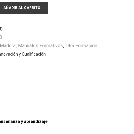
AÑADIR AL CARRITO
0
0
Madera
,
Manuales Formativos
,
Otra Formación
nnovación y Cualificación
 enseñanza y aprendizaje