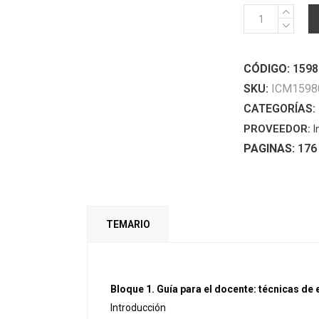
Acabado
de
carpintería
CÓDIGO:
1598
y
mueble.
SKU:
ICM1598
MAMR0208
CATEGORÍAS:
-
PROVEEDOR:
I
Guía
PAGINAS:
176
para
el
docente
y
TEMARIO
solucionarios
(MANUAL)
quantity
Bloque 1. Guía para el docente: técnicas de
Introducción