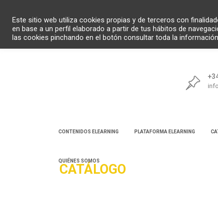
Este sitio web utiliza cookies propias y de terceros con finalid
en base a un perfil elaborado a partir de tus hábitos de navegac
las cookies pinchando en el botón consultar toda la informació
+34
inf
CONTENIDOS ELEARNING
PLATAFORMA ELEARNING
CA
QUIÉNES SOMOS
CATÁLOGO
Búsqueda