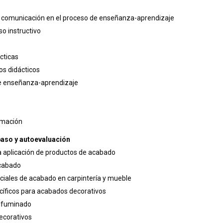
la comunicación en el proceso de enseñanza-aprendizaje
so instructivo
ácticas
os didácticos
 de enseñanza-aprendizaje
rmación
paso y autoevaluación
la aplicación de productos de acabado
acabado
iciales de acabado en carpintería y mueble
cíficos para acabados decorativos
difuminado
decorativos