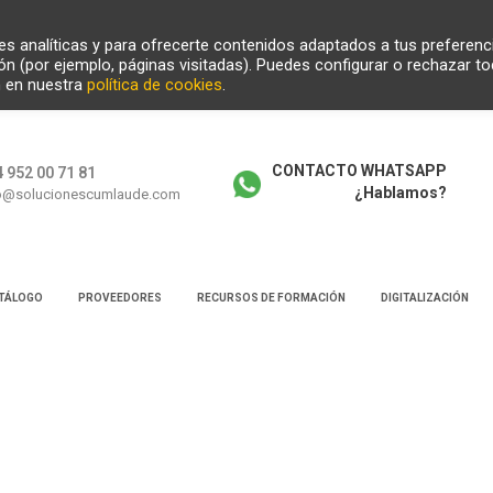
ades analíticas y para ofrecerte contenidos adaptados a tus preferenc
ión (por ejemplo, páginas visitadas). Puedes configurar o rechazar t
n en nuestra
política de cookies
.
CONTACTO WHATSAPP
 952 00 71 81
¿Hablamos?
o@solucionescumlaude.com
TÁLOGO
PROVEEDORES
RECURSOS DE FORMACIÓN
DIGITALIZACIÓN