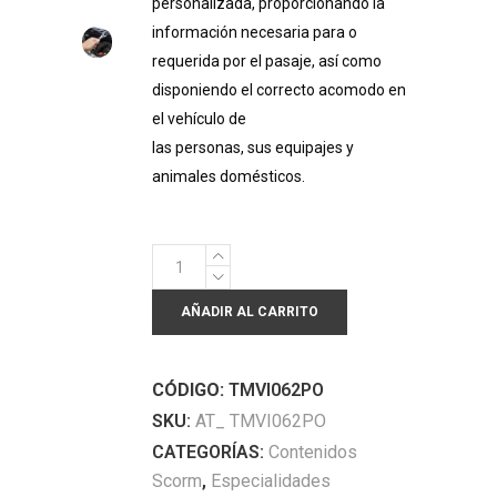
personalizada, proporcionando la
información necesaria para o
requerida por el pasaje, así como
disponiendo el correcto acomodo en
el vehículo de
las personas, sus equipajes y
animales domésticos.
Atención
E
AÑADIR AL CARRITO
Información
A
Los
CÓDIGO:
TMVI062PO
Viajeros
SKU:
AT_ TMVI062PO
Del
CATEGORÍAS:
Contenidos
Autobus
Scorm
,
Especialidades
O