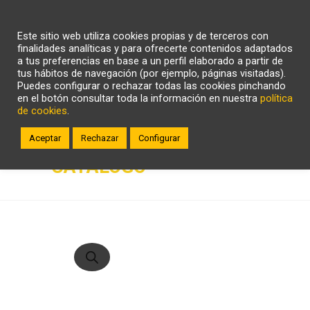
CARRITO
WHATSAPP
LLÁMANOS
Este sitio web utiliza cookies propias y de terceros con
ZONA CLIENTE
finalidades analíticas y para ofrecerte contenidos adaptados
a tus preferencias en base a un perfil elaborado a partir de
tus hábitos de navegación (por ejemplo, páginas visitadas).
Puedes configurar o rechazar todas las cookies pinchando
en el botón consultar toda la información en nuestra
política
de cookies
.
Aceptar
Rechazar
Configurar
CATÁLOGO
Búsqueda
de
productos