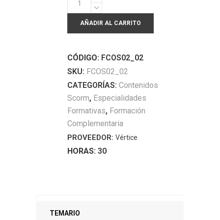
de
AÑADIR AL CARRITO
prevención
de
riesgos
CÓDIGO:
FCOS02_02
laborales
SKU:
FCOS02_02
para
CATEGORÍAS:
Contenidos
el
Scorm
,
Especialidades
sector
Formativas
,
Formación
administración
Complementaria
y
PROVEEDOR:
Vértice
gestión
HORAS:
30
quantity
TEMARIO