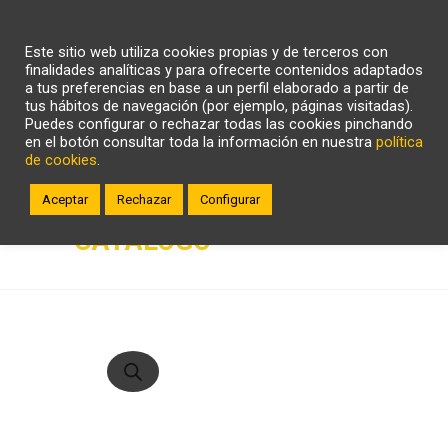
CARRITO
WHATSAPP
LLÁMANOS
Este sitio web utiliza cookies propias y de terceros con
ZONA CLIENTE
finalidades analíticas y para ofrecerte contenidos adaptados
a tus preferencias en base a un perfil elaborado a partir de
tus hábitos de navegación (por ejemplo, páginas visitadas).
Puedes configurar o rechazar todas las cookies pinchando
en el botón consultar toda la información en nuestra
política
de cookies
.
Aceptar
Rechazar
Configurar
CATÁLOGO
Búsqueda
de
productos