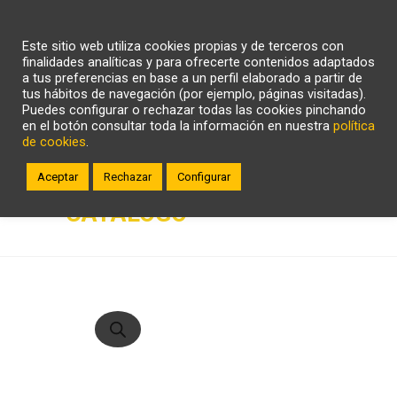
CARRITO
WHATSAPP
LLÁMANOS
Este sitio web utiliza cookies propias y de terceros con
ZONA CLIENTE
finalidades analíticas y para ofrecerte contenidos adaptados
a tus preferencias en base a un perfil elaborado a partir de
tus hábitos de navegación (por ejemplo, páginas visitadas).
Puedes configurar o rechazar todas las cookies pinchando
en el botón consultar toda la información en nuestra
política
de cookies
.
Aceptar
Rechazar
Configurar
CATÁLOGO
Búsqueda
de
productos