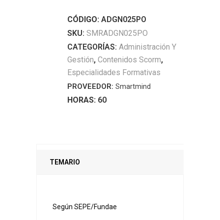
GANANCIAS,
CÓDIGO:
ADGN025PO
ANÁLISIS
SKU:
SMRADGN025PO
DE
CATEGORÍAS:
Administración Y
INVERSIONES
Gestión
,
Contenidos Scorm
,
Y
Especialidades Formativas
FINANCIACIÓN
PROVEEDOR:
Smartmind
quantity
HORAS:
60
TEMARIO
Según SEPE/Fundae