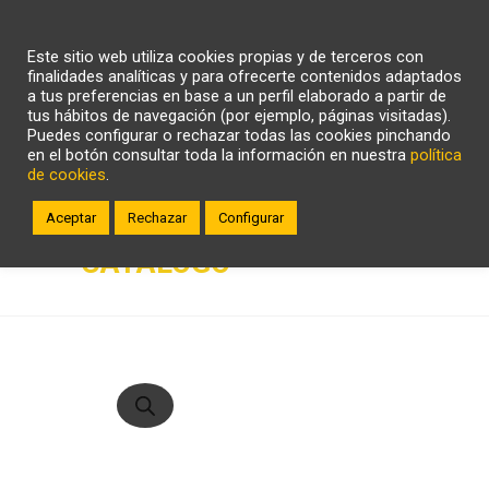
CARRITO
WHATSAPP
LLÁMANOS
Este sitio web utiliza cookies propias y de terceros con
ZONA CLIENTE
finalidades analíticas y para ofrecerte contenidos adaptados
a tus preferencias en base a un perfil elaborado a partir de
tus hábitos de navegación (por ejemplo, páginas visitadas).
Puedes configurar o rechazar todas las cookies pinchando
en el botón consultar toda la información en nuestra
política
de cookies
.
Aceptar
Rechazar
Configurar
CATÁLOGO
Búsqueda
de
productos