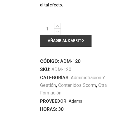
al tal efecto.
Estatuto
Básico
AÑADIR AL CARRITO
del
Empleado
Público
CÓDIGO:
ADM-120
Derechos
SKU:
ADM-120
y
CATEGORÍAS:
Administración Y
Deberes
Gestión
,
Contenidos Scorm
,
Otra
quantity
Formación
PROVEEDOR:
Adams
HORAS:
30