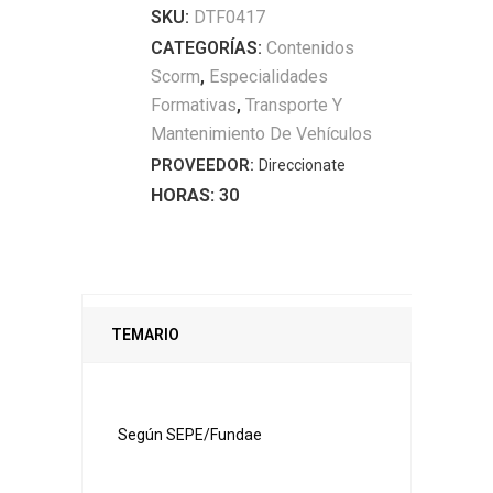
SKU:
DTF0417
operaciones
CATEGORÍAS:
Contenidos
de
Scorm
,
Especialidades
recuperación
Formativas
,
Transporte Y
quantity
Mantenimiento De Vehículos
PROVEEDOR:
Direccionate
HORAS:
30
TEMARIO
Según SEPE/Fundae