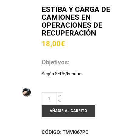
ESTIBA Y CARGA DE
CAMIONES EN
OPERACIONES DE
RECUPERACIÓN
18,00
€
Objetivos:
Según SEPE/Fundae
Estiba
y
AÑADIR AL CARRITO
carga
de
camiones
CÓDIGO:
TMVI067PO
en