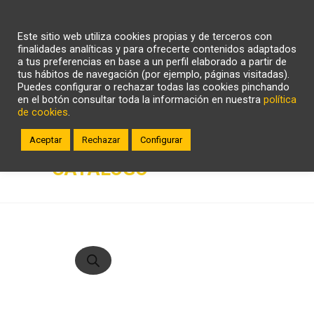
CARRITO
WHATSAPP
LLÁMANOS
Este sitio web utiliza cookies propias y de terceros con
ZONA CLIENTE
finalidades analíticas y para ofrecerte contenidos adaptados
a tus preferencias en base a un perfil elaborado a partir de
tus hábitos de navegación (por ejemplo, páginas visitadas).
Puedes configurar o rechazar todas las cookies pinchando
en el botón consultar toda la información en nuestra
política
de cookies
.
Aceptar
Rechazar
Configurar
CATÁLOGO
Búsqueda
de
productos