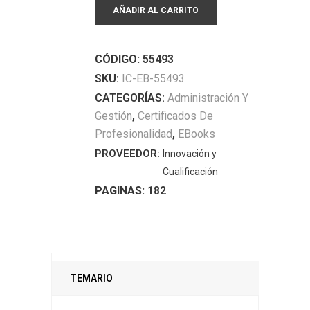
AÑADIR AL CARRITO
archivo
y
clasificación
CÓDIGO:
55493
de
SKU:
IC-EB-55493
documentos.
CATEGORÍAS:
Administración Y
ADGD0208
Gestión
,
Certificados De
-
Profesionalidad
,
EBooks
Gestión
PROVEEDOR:
Innovación y
integrada
Cualificación
de
PAGINAS:
182
recursos
humanos
(EBOOK)
quantity
TEMARIO