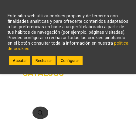
CARRITO
WHATSAPP
LLÁMANOS
Este sitio web utiliza cookies propias y de terceros con
ZONA CLIENTE
finalidades analíticas y para ofrecerte contenidos adaptados
a tus preferencias en base a un perfil elaborado a partir de
tus hábitos de navegación (por ejemplo, páginas visitadas).
Puedes configurar o rechazar todas las cookies pinchando
en el botón consultar toda la información en nuestra
política
de cookies
.
Aceptar
Rechazar
Configurar
CATÁLOGO
Búsqueda
de
productos