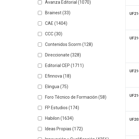
Avanza Editorial
(1070)
Brainest
(33)
UF21
CAE
(1404)
CCC
(30)
UF21
Contenidos Scorm
(128)
Direccionate
(328)
Editorial CEP
(1711)
UF21
Efinnova
(18)
Elingua
(75)
UF21
Foro Técnico de Formación
(58)
FP Estudios
(174)
Habilon
(1634)
UF20
Ideas Propias
(172)