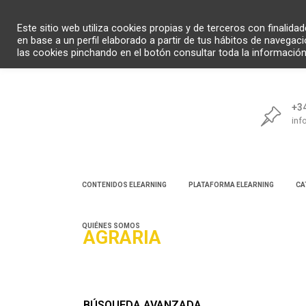
Este sitio web utiliza cookies propias y de terceros con finalid
en base a un perfil elaborado a partir de tus hábitos de navegac
las cookies pinchando en el botón consultar toda la informació
+34
inf
CONTENIDOS ELEARNING
PLATAFORMA ELEARNING
CA
QUIÉNES SOMOS
AGRARIA
Bú
BÚSQUEDA AVANZADA