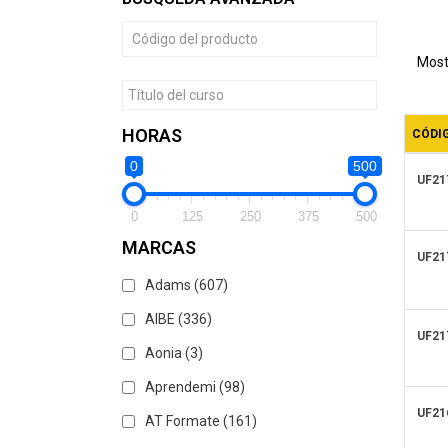
de
pro
Most
HORAS
CÓDI
0
500
UF21
0
125
250
375
500
MARCAS
UF21
Adams
(607)
AIBE
(336)
UF21
Aonia
(3)
Aprendemi
(98)
UF21
AT Formate
(161)