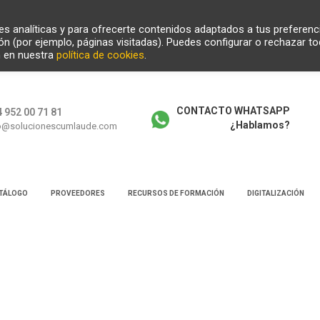
ades analíticas y para ofrecerte contenidos adaptados a tus preferenc
ión (por ejemplo, páginas visitadas). Puedes configurar o rechazar t
n en nuestra
política de cookies
.
CONTACTO WHATSAPP
 952 00 71 81
¿Hablamos?
o@solucionescumlaude.com
TÁLOGO
PROVEEDORES
RECURSOS DE FORMACIÓN
DIGITALIZACIÓN
squeda