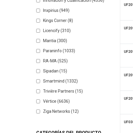
Innovación y Cualificación
(4356)
UF20
Inxpirius
(949)
Kings Corner
(8)
UF20
Licencify
(310)
Mantia
(300)
Paraninfo
(1033)
UF20
RA-MA
(525)
Sipadan
(15)
UF20
Smartmind
(1332)
Trivière Partners
(15)
UF20
Vértice
(6636)
Ziga Networks
(12)
UF03
CATEGORÍAS DEL PRODUCTO