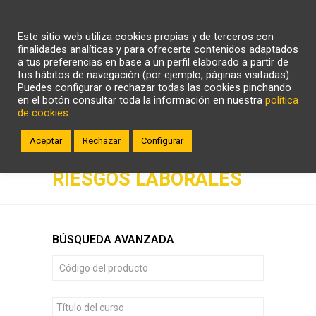
CARRITO
WHATSAPP
LLÁMANOS
Este sitio web utiliza cookies propias y de terceros con
ZONA CLIENTE
finalidades analíticas y para ofrecerte contenidos adaptados
a tus preferencias en base a un perfil elaborado a partir de
tus hábitos de navegación (por ejemplo, páginas visitadas).
Puedes configurar o rechazar todas las cookies pinchando
en el botón consultar toda la información en nuestra
política
de cookies
.
Aceptar
Rechazar
Configurar
PREVENCIÓN DE
RIESGOS LABORALES
BÚSQUEDA AVANZADA