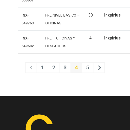
550631
30
Inxpirius
PRL NIVEL BÁSICO –
INX-
OFICINAS
549763
4
Inxpirius
PRL – OFICINAS Y
INX-
DESPACHOS
549682
1
2
3
4
5