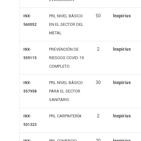
50
Inxpirius
PRL NIVEL BÁSICO
INX-
EN EL SECTOR DEL
560052
METAL
2
Inxpirius
PREVENCIÓN DE
INX-
RIESGOS COVID-19
559115
COMPLETO
30
Inxpirius
PRL NIVEL BÁSICO
INX-
PARA EL SECTOR
557958
SANITARIO
2
Inxpirius
PRL CARPINTERÍA
INX-
551323
20
Inxpirius
PRL COMERCIO