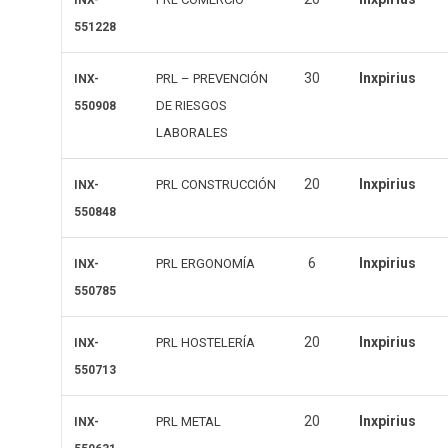
INX-
551228
30
Inxpirius
PRL – PREVENCIÓN
INX-
DE RIESGOS
550908
LABORALES
20
Inxpirius
PRL CONSTRUCCIÓN
INX-
550848
6
Inxpirius
PRL ERGONOMÍA
INX-
550785
20
Inxpirius
PRL HOSTELERÍA
INX-
550713
20
Inxpirius
PRL METAL
INX-