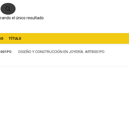
ductos
rando el único resultado
GO
TÍTULO
DISEÑO Y CONSTRUCCIÓN EN JOYERÍA. ARTB001PO
B001PO