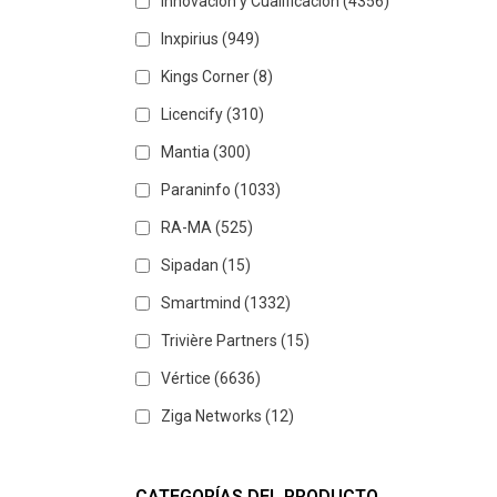
Innovación y Cualificación
(4356)
Inxpirius
(949)
Kings Corner
(8)
Licencify
(310)
Mantia
(300)
Paraninfo
(1033)
RA-MA
(525)
Sipadan
(15)
Smartmind
(1332)
Trivière Partners
(15)
Vértice
(6636)
Ziga Networks
(12)
CATEGORÍAS DEL PRODUCTO