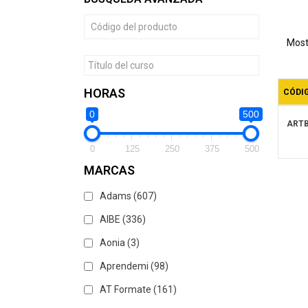
de
pro
Most
HORAS
CÓDI
0
500
ART
0
125
250
375
500
MARCAS
Adams
(607)
AIBE
(336)
Aonia
(3)
Aprendemi
(98)
AT Formate
(161)