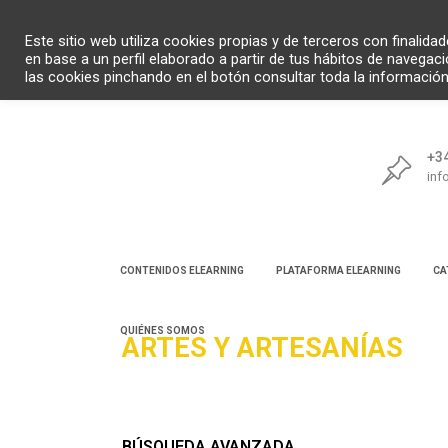
Este sitio web utiliza cookies propias y de terceros con finalid
en base a un perfil elaborado a partir de tus hábitos de navegac
las cookies pinchando en el botón consultar toda la informació
+34
inf
CONTENIDOS ELEARNING
PLATAFORMA ELEARNING
CA
QUIÉNES SOMOS
ARTES Y ARTESANÍAS
Bú
BÚSQUEDA AVANZADA