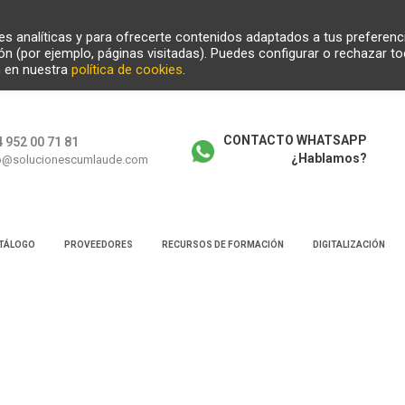
ades analíticas y para ofrecerte contenidos adaptados a tus preferenc
ión (por ejemplo, páginas visitadas). Puedes configurar o rechazar t
n en nuestra
política de cookies
.
CONTACTO WHATSAPP
 952 00 71 81
¿Hablamos?
o@solucionescumlaude.com
TÁLOGO
PROVEEDORES
RECURSOS DE FORMACIÓN
DIGITALIZACIÓN
squeda