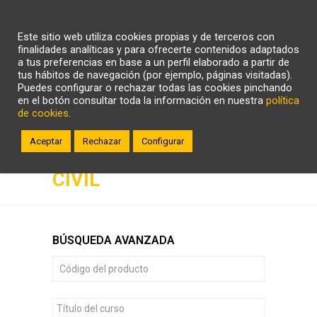
CARRITO
WHATSAPP
LLÁMANOS
Este sitio web utiliza cookies propias y de terceros con
ZONA CLIENTE
finalidades analíticas y para ofrecerte contenidos adaptados
a tus preferencias en base a un perfil elaborado a partir de
tus hábitos de navegación (por ejemplo, páginas visitadas).
Puedes configurar o rechazar todas las cookies pinchando
en el botón consultar toda la información en nuestra
política
de cookies
.
Aceptar
Rechazar
Configurar
EDIFICACIÓN Y OBRA
CIVIL
BÚSQUEDA AVANZADA