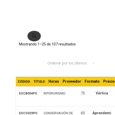
Búsqueda
de
productos
Ordenado
Mostrando 1–25 de 107 resultados
por
Ordenar por los últimos
los
últimos
Horas
Proveedor
Formato
Precio
CÓDIGO
TÍTULO
75
Vértice
INTERIORISMO
EOCB004PO
60
Aprendemi
CONSERVACIÓN DE
EOCO029PO