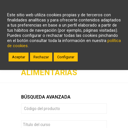
CARRITO
WHATSAPP
LLÁMANOS
Este sitio web utiliza cookies propias y de terceros con
ZONA CLIENTE
finalidades analíticas y para ofrecerte contenidos adaptados
a tus preferencias en base a un perfil elaborado a partir de
tus hábitos de navegación (por ejemplo, páginas visitadas).
Puedes configurar o rechazar todas las cookies pinchando
en el botón consultar toda la información en nuestra
política
de cookies
.
Aceptar
Rechazar
Configurar
INDUSTRIAS
ALIMENTARIAS
BÚSQUEDA AVANZADA