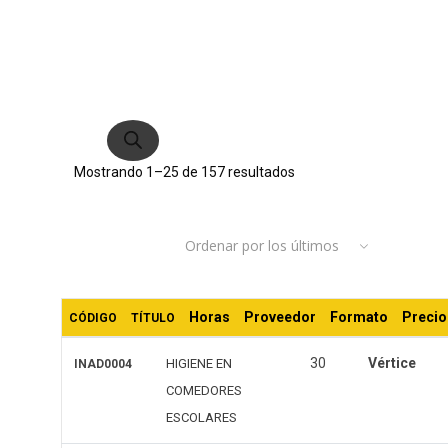
Búsqueda
de
productos
Ordenado
Mostrando 1–25 de 157 resultados
por
Ordenar por los últimos
los
últimos
Horas
Proveedor
Formato
Precio
CÓDIGO
TÍTULO
30
Vértice
HIGIENE EN
INAD0004
COMEDORES
ESCOLARES